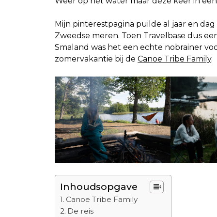
Weer op het water maar deze keer in ee
Mijn pinterestpagina puilde al jaar en dag
Zweedse meren. Toen Travelbase dus een 
Smaland was het een echte nobrainer voor
zomervakantie bij de
Canoe Tribe Family
.
Inhoudsopgave
Canoe Tribe Family
De reis