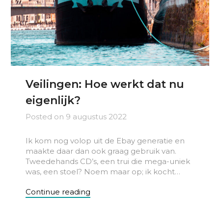
Veilingen: Hoe werkt dat nu
eigenlijk?
Posted on
9 augustus 2022
Ik kom nog volop uit de Ebay generatie en
maakte daar dan ook graag gebruik van.
Tweedehands CD’s, een trui die mega-uniek
was, een stoel? Noem maar op; ik kocht…
Continue reading