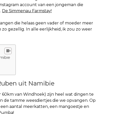
instagram account van een jongeman die
j.
De Simmenau Farmstay!
opvangen die helaas geen vader of moeder meer
o gezellig. In alle eerlijkheid, ik zou zo weer
amibie
 Ruben uit Namibie
 60km van Windhoek) zijn heel wat dingen te
 zijn de tamme weesdiertjes die we opvangen. Op
n, een aantal meerkatten, een mangoestje en
 Pumba!